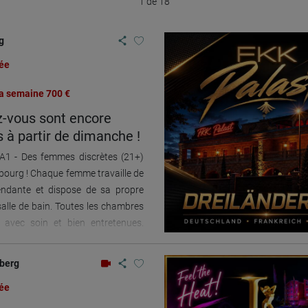
1 de 18
g
ée
la semaine 700 €
-vous sont encore
s à partir de dimanche !
A1 - Des femmes discrètes (21+)
bourg ! Chaque femme travaille de
endante et dispose de sa propre
alle de bain. Toutes les chambres
 avec soin et bien entretenues.
e chambre BDSM entièrement
ésormais disponible ! La Maison
berg
 est un établissement réputé et
ée
cement idéal, à seulement 10
re-ville d’Augsbourg. Juste à côté