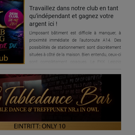
de l'accès gratuit à la piscine (intérieure et
Travaillez dans notre club en tant
extérieure), au restaurant, au bain à remous, au
qu'indépendant et gagnez votre
sauna et bien plus encore. - Toutes les
commodités sont à votre disposition, pour vous
argent ici !
et vos invités. - Planifiez votre temps librement,
L'imposant bâtiment est difficile à manquer, à
choisissez votre propre service. - Hébergement
proximité immédiate de l'autoroute A14. Des
très moderne disponible. - Les petits chiens de la
possibilités de stationnement sont discrètement
taille d'un sac à main sont admis. À seulement 20
situées à côté de la maison. Bien entendu, ceux-ci
minutes de l'EuroAirport de Bâle-Mulhouse-
sont complètement opaques. Le FKK Leipzig
Fribourg. À environ 60 minutes de l'aéroport
dégage une atmosphère propre et exclusive.
international de Zurich/Kloten. Vous recherchez
Vous disposez de votre propre chambre avec
un emploi érotique dans le plus beau bordel
salle de bain. Mais les mots peuvent difficilement
d'Allemagne et la meilleure rémunération entre
décrire à quoi cela ressemble ici. Regardez
Zurich, Bâle et Offenbourg ? Alors contactez le
simplement les photos et laissez-vous convaincre
Palace, nous avons hâte de vous lire. Contactez-
par ce club de sauna nudiste unique. Nous vous
nous de préférence par WhatsApp +49-157-
proposons diverses options pour séduire vos
31247527 ou par e-mail.
invités et à bon prix. Que ce soit au cinéma sexuel,
au bar, à la piscine ou au sauna. Tout vous est
ouvert. Des salles d'étude meublées de haute