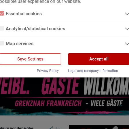
possible user experience on our website.
maintenant à Hambourg
TAGIAIRES ET DÉBUTANTES : Pas
g !!!
Toutes les femmes ont commencé
Essential cookies
pas d'expérience ! Aucune des
Essential cookies are all cookies necessary for the operation of the
unité : Trouvez un emploi dès
website by enabling basic functions. The website cannot function
ipe Hekate n'avait la moindre idée
Analytical/statistical cookies
 Hambourg et Pinneberg ! Nous
properly without these cookies.
ement du monde BDSM. À leurs
Analytical or statistical cookies are cookies that are used to analyze
 adresses de rendez-vous bien
website usage and create anonymized access statistics. They help
Cherche renf
avaient ni licence de prostitution ni
Map services
femmes de toutes nationalités sont
website owners understand how visitors interact with websites by
ionnelles. Cependant, toutes ces
collecting and reporting information anonymously.
 ! Nous pouvons nous occuper de
Google Maps
ent un point commun essentiel :
s administratives, de votre
Google Analytics
Save Settings
Accept all
When you use Google Maps on our website, information about your use
 CURIOSITÉ (Aide pour les
otre sécurité, de vos courses, de
of this site and your IP address may be transmitted to and stored on a
We use Google Analytics, which sets third-party cookies. More details
dministratives, questions
server in the United States.
, etc., si nécessaire. Vous pouvez
Privacy Policy
Legal and company information
about Google Analytics and the cookies used can be found at the
 licences de prostitution et les
following link and in the privacy policy.
tement à la semaine ou travailler
https://developers.google.com/analytics/devguides/collection/analyticsj
ouhaitons agrandir notre équipe
 collègues sympathiques à une
s/cookie-usage?hl=de#gtagjs_google_analytics_4_-_cookie_usage
ir plus de flexibilité et de confort.
Toutes les adresses sont équipées
Publisher:
ions mentionnées ci-dessus vous
domicile (avec clé) - Salle de bain
Google Ireland Limited
ors n'hésitez pas à me contacter,
 baignoire et jacuzzi) - Smart TV -
Data collected:
ne : +49 721 1830500 Courriel :
The information generated about the use of our websites and the IP
 discrète - Caméra de sécurité -
nz-hekate.de QU'EST-CE QUI VOUS
address transmitted by the browser are transmitted and stored. In the
hauffeur 24h/24 Pour plus
process, pseudonymous user profiles can be created from the processed
conditions équitables, des prix
data. Google may also transfer this information to third parties where
s et pour prendre rendez-vous,
burg vor der Höhe