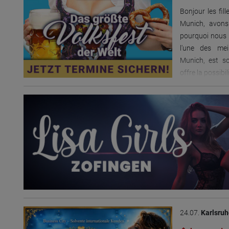
retrouverez le
Bonjour les fil
Allemagne. Se
Munich, avons
allemand diffè
pourquoi nous 
transition en d
l'une des mei
une clientèle 
Munich, est s
STUDIO RESID
offre la possib
possède un ét
des conditions
plus de 27 ans
par les invités
des installati
d’invitées fém
raffinées. Avec
attendue ; des
Une clientèle i
anglais serai
marketing exc
club exclusif
publicitaire et
meublée. De
de prise de re
disponibles. Si
attendent. Sou
qu'indépendant
tradition, de no
club naturiste 
dans le secte
vous entendre
24.07.
Karlsruh
contactez-nou
fantasy@gmx.
fiable, avoir e