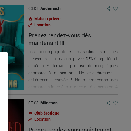
qualité sont bien entendu également disponibles.
03.08.
Andernach
Ne vous inquiétez pas, il y a beaucoup d'invités
Maison privée
réguliers et des événements réguliers ont lieu
Location
dans notre club. De plus, les innombrables salons
attirent toujours un grand nombre de visiteurs à
Prenez rendez-vous dès
Leipzig puis dans notre club nudiste. Si vous êtes
maintenant !!!
intéressé, contactez-nous et devenez demain
Les accompagnateurs masculins sont les
l'invité du FKK Sauna Club Leipzig. Nous avons
bienvenus ! La maison privée DENY, réputée et
hâte de vous voir!
située à Andernach, propose de magnifiques
chambres à la location ! Nouvelle direction –
entièrement rénovée ! Nous proposons des
chambres à louer à la journée ou à la semaine. 4
chambres avec douche et WC Prestations haut
de gamme Revenus garantis ! Pour plus
07.08.
München
d'informations ou pour réserver, veuillez nous
e
Club érotique
appeler ou nous contacter via WhatsApp : +49-
Location
178-4014933 ...
Prenez rendez-vous maintenant