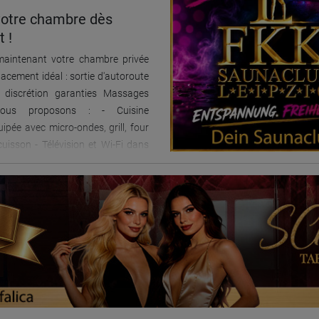
 nombreux clients séjournent chez
votre chambre dès
our. Équipements des chambres :
 !
lit, armoire/commode, fauteuil et
maintenant votre chambre privée
 Cuisine commune entièrement
acement idéal : sortie d'autoroute
plaques de cuisson/four, micro-
t discrétion garanties Massages
selle, cafetière, bouilloire et grand
Nous proposons : - Cuisine
i-Fi et télévision gratuits, lessive,
ipée avec micro-ondes, grill, four
 produits d’entretien et gel douche
uisson - Télévision et Wi-Fi dans
Nous n’acceptons pas les escortes
n - Système d'alarme - Service de
 vous êtes intéressé(e), veuillez
derie - Animaux de compagnie de
ter par téléphone, SMS ou
cceptés (jusqu'à 10 kg) - Commerces
 m - Profitez de l'espace extérieur
ps Pour réserver une chambre,
z nous contacter :
nglais/Espagnol Tél. :
2348 Linda > Accompagnateurs
n admis > Caution à verser à