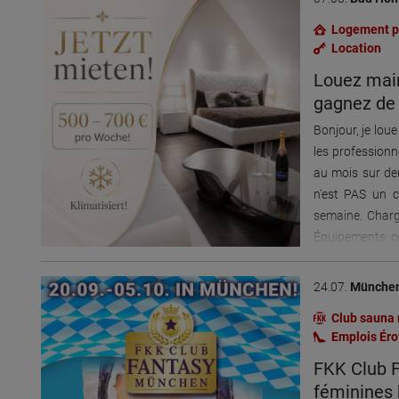
stables et une 
veuillez nous
chaleureuse vo
Logement p
WhatsApp au 
aider et trava
Location
allemand, russe
précisément c
Louez main
agences. Nous
gagnez de l
signifie que ch
Bonjour, je lou
en charge et « f
les professionn
Tout est multi
au mois sur dem
plaisir et deux 
n'est PAS un c
des séances p
semaine. Charge
en parallèle, d
Équipements c
exclusivement d
Sauna - Jacuzzi
choisit avec q
Lave-linge Po
temps. SÉJOUR
24.07.
Münche
réserver : +49
convient de me
Club sauna 
l'étranger, da
Emplois Éro
Suisse : Nous 
FKK Club F
toujours durant
féminines 
« BDSM Palace 