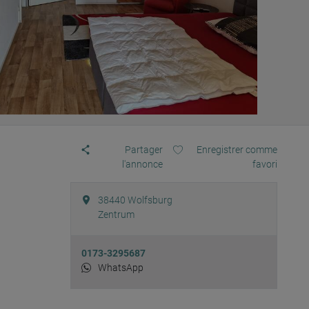
Partager
Enregistrer comme
l'annonce
favori
38440
Wolfsburg
Zentrum
0173-3295687
WhatsApp