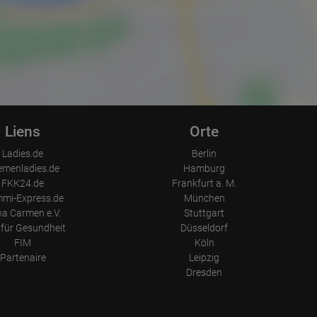
Liens
Orte
Ladies.de
Berlin
emenladies.de
Hamburg
FKK24.de
Frankfurt a. M.
mi-Express.de
München
a Carmen e.V.
Stuttgart
für Gesundheit
Düsseldorf
FIM
Köln
Partenaire
Leipzig
Dresden