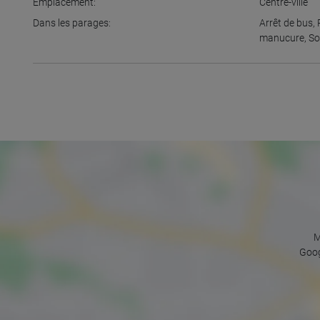
Emplacement:
Centre-ville
Dans les parages:
Arrêt de bus
,
manucure
,
So
M
Goog