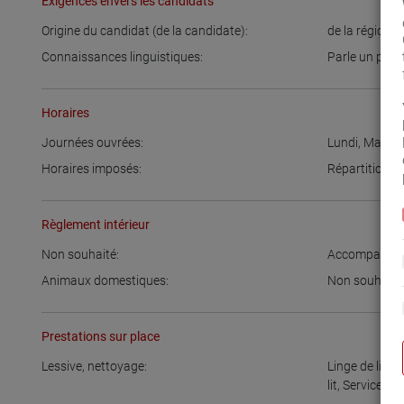
Exigences envers les candidats
Origine du candidat (de la candidate):
de la région
,
A
Connaissances linguistiques:
Parle un peu
Horaires
Journées ouvrées:
Lundi
,
Mardi
,
Horaires imposés:
Répartition f
Règlement intérieur
Non souhaité:
Accompagnem
Animaux domestiques:
Non souhaité
Prestations sur place
Lessive, nettoyage:
Linge de lit d
lit
,
Service lin