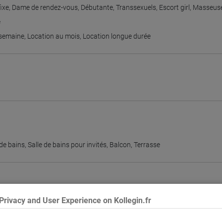
ixe
,
Dame de rendez-vous
,
Débutante
,
Transsexuels
,
Escort girl
,
Masseuse
e
 semaine
,
Location au mois
,
Location longue durée
 de bains
,
Salle de bains pour invités
,
Balcon
,
Terrasse
Privacy and User Experience on Kollegin.fr