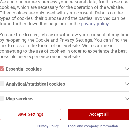
We and our partners process your personal data, for this we use
cookies, which are necessary for the operation of the website.
llemagne
,
Pays UE
,
international, avec papiers
Other cookies are only used with your consent. Details on the
types of cookies, their purpose and the parties involved can be
 allemand
found further down this page and in the
privacy policy
.
You are free to give, refuse or withdraw your consent at any tim
by re-opening the Cookie and Privacy Settings. You can find the
link to do so in the footer of our website. We recommend
Mercredi
,
Jeudi
,
Vendredi
,
Samedi
,
Dimanche
consenting to the use of cookies in order to experience the best
lexible du temps
possible user experience on our website.
Essential cookies
Essential cookies are all cookies necessary for the operation of the
website by enabling basic functions. The website cannot function
ent masculin
Analytical/statistical cookies
properly without these cookies.
s
Analytical or statistical cookies are cookies that are used to analyze
website usage and create anonymized access statistics. They help
Map services
website owners understand how visitors interact with websites by
collecting and reporting information anonymously.
Google Maps
Google Analytics
Save Settings
Accept all
When you use Google Maps on our website, information about your use
isponible
,
Serviettes disponibles
,
Service de nettoyage hebdomadaire
,
Serv
of this site and your IP address may be transmitted to and stored on a
We use Google Analytics, which sets third-party cookies. More details
ge de bain
server in the United States.
Privacy Policy
Legal and company information
about Google Analytics and the cookies used can be found at the