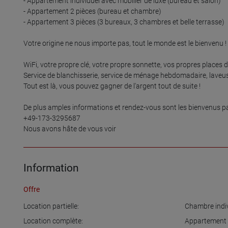
- Appartement individuel avec mobilier de luxe (bureau et salon)

- Appartement 2 pièces (bureau et chambre)

- Appartement 3 pièces (3 bureaux, 3 chambres et belle terrasse)

Votre origine ne nous importe pas, tout le monde est le bienvenu !

WiFi, votre propre clé, votre propre sonnette, vos propres places d
Service de blanchisserie, service de ménage hebdomadaire, laveus
Tout est là, vous pouvez gagner de l'argent tout de suite !

De plus amples informations et rendez-vous sont les bienvenus 
+49-173-3295687

Information
Offre
Location partielle:
Chambre indiv
Location complète:
Appartement 