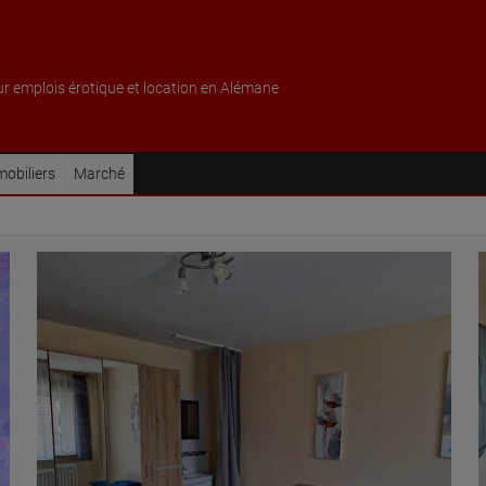
ur emplois érotique et location en Alémane
obiliers
Marché