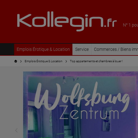
N° 1 po
Emplois Érotique & Location
Service
Commerces / Biens imm
Emplois Érotique & Location
Top appartements et chambres à louer !