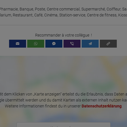
Visitor source (Facebook, search engine, or referring website)
Which files were downloaded?
Pharmacie
,
Banque
,
Poste
,
Centre commercial
,
Supermarché
,
Coiffeur
,
Sa
Which videos were watched?
larium
,
Restaurant
,
Café
,
Cinéma
,
Station-service
,
Centre de fitness
,
Kios
Were any advertising banners clicked?
Where did the visitor go? Did he click on other pages of the portal or
did he leave it completely?
How long did the visitor stay?
Recommander à votre collègue !
Place of processing:
European Union & USA
it dem Klicken von „Karte anzeigen“ erteilst du die Erlaubnis, dass Daten 
le übermittelt werden und du damit Karten als externen Inhalt nutzen ka
Weitere Informationen findest du in unserer
Datenschutzerklärung
.