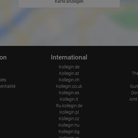
Karte anzeigen
ion
International
Kollegin.de
Kollegin.at
Th
ales
Kollegin.ch
entialité
Kollegin.co.uk
Gum
Kollegin.es
Don
Kollegin.it
Amt 
Ru.kollegin.de
Kollegin.pl
Kollegin.cz
Kollegin.hu
Kollegin.bg