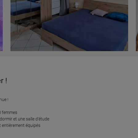
r !
ue !

3 femmes

rmir et une salle d'étude

 entièrement équipés
