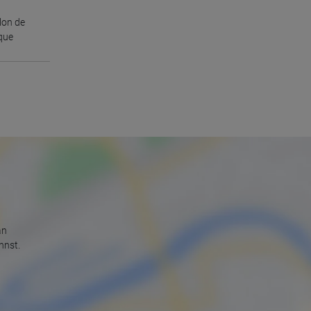
lon de
que
an
nnst.