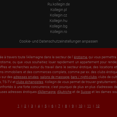
process, pseudonymous user profiles can be created from the processed
Ru.kollegin.de
data. Google may also transfer this information to third parties where
required to do so by law, or where such third parties process the
Kollegin.pl
information on Google's behalf. The IP address of users is shortened by
Kollegin.cz
Google within member states of the European Union or in other
Kollegin.hu
contracting states to the Agreement on the European Economic Area,
this means that all data is collected anonymously. Only in exceptional
Kollegin.bg
cases will the full IP address be transmitted to a Google server in the USA
Kollegin.ro
and shortened there. The IP address transmitted by the user's browser is
not merged with other data from Google.
Cookie- und Datenschutzeinstellungen anpassen
Information collected on visitor behavior is as follows:
Origin (country and city)
Language
ée à travers toute l'Allemagne dans le secteur de l'
érotisme
, qui vous permettr
Operating system
rotisme, ou que vous souhaitiez louer rapidement un appartement pour rendez-
Device (PC, tablet PC or smartphone)
fres et recherches autour du travail dans le secteur érotique, des locations 
Browser and any add-ons used
Resolution of the computer
 biens immobiliers et des commerces complets, comme par ex. des clubs érotique
Visitor source (Facebook, search engine, or referring website)
s sur des
adresses privées
,
salons de massage
,
bars / night-clubs
, clubs de cu
Which files were downloaded?
s, TS-TV et
clubs échangistes
. Kollegin.de vous permet de trouver gratuitement 
Which videos were watched?
nfrontés à une forte concurrence, c'est pourquoi de plus en plus d'adresses de 
Were any advertising banners clicked?
breuses adresses érotiques
d'Allemagne
,
d'Autriche
et de
Suisse
et les dames souh
Where did the visitor go? Did he click on other pages of the portal or
did he leave it completely?
How long did the visitor stay?
1
2
3
4
5
6
7
8
9
10
11
12
Place of processing:
European Union & USA