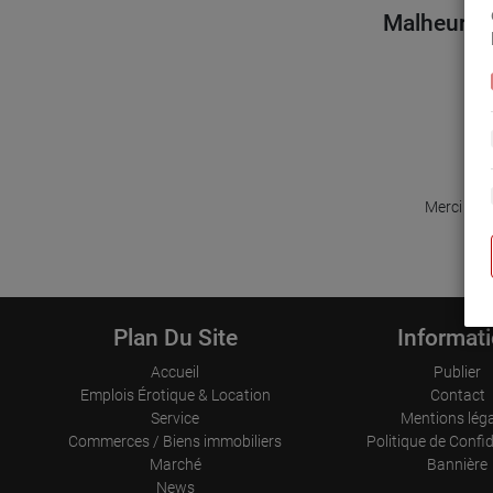
Malheureus
Merci pou
Plan Du Site
Informat
Accueil
Publier
Emplois Érotique & Location
Contact
Service
Mentions lég
Commerces / Biens immobiliers
Politique de Confid
Marché
Bannière
News