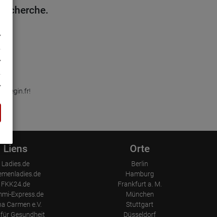
 recherche.
llegin.fr!
Liens
Orte
Ladies.de
Berlin
emenladies.de
Hamburg
FKK24.de
Frankfurt a. M.
mi-Express.de
München
a Carmen e.V.
Stuttgart
für Gesundheit
Düsseldorf