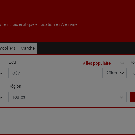
ur emplois érotique et location en Alémane
obiliers
Marché
Lieu
Re
Région