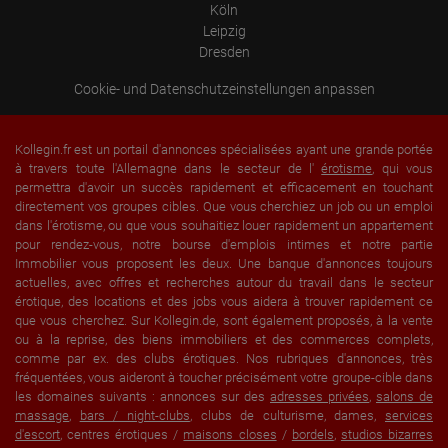
Köln
Leipzig
Dresden
Cookie- und Datenschutzeinstellungen anpassen
Kollegin.fr est un portail d'annonces spécialisées ayant une grande portée
à travers toute l'Allemagne dans le secteur de l'
érotisme
, qui vous
permettra d'avoir un succès rapidement et efficacement en touchant
directement vos groupes cibles. Que vous cherchiez un job ou un emploi
dans l'érotisme, ou que vous souhaitiez louer rapidement un appartement
pour rendez-vous, notre bourse d'emplois intimes et notre partie
Immobilier vous proposent les deux. Une banque d'annonces toujours
actuelles, avec offres et recherches autour du travail dans le secteur
érotique, des locations et des jobs vous aidera à trouver rapidement ce
que vous cherchez. Sur Kollegin.de, sont également proposés, à la vente
ou à la reprise, des biens immobiliers et des commerces complets,
comme par ex. des clubs érotiques. Nos rubriques d'annonces, très
fréquentées, vous aideront à toucher précisément votre groupe-cible dans
les domaines suivants : annonces sur des
adresses privées
,
salons de
massage
,
bars / night-clubs
, clubs de culturisme, dames,
services
d'escort
, centres érotiques /
maisons closes
/
bordels
,
studios bizarres