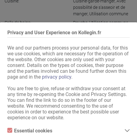
Cuisine:
Cuisine-garde-manger
,
Avec
possibilité de s'asseoir et de
manger
,
Utilisation commune
Salle de bains:
Douche
,
Utilisation commune
Représentation extérieure /
Maison discrète
,
Entrée
Privacy and User Experience on Kollegin.fr
Accès:
discrète
Parkings pour dames:
Discret
We and our partners process your personal data, for this
we use cookies, which are necessary for the operation of
Parkings pour clients:
Discret
the website. Other cookies are only used with your
Stationnement:
Gratuit
,
Devant la maison
consent. Details on the types of cookies, their purpose
and the parties involved can be found further down this
Emplacement:
Quartier extérieur
,
Zone
page and in the
privacy policy
.
d'activité commerciale
You are free to give, refuse or withdraw your consent at
Dans les parages:
Arrêt de bus
,
Métro / Tram
,
any time by re-opening the Cookie and Privacy Settings.
Pharmacie
,
Banque
,
Poste
,
You can find the link to do so in the footer of our
Supermarché
,
Kiosque
,
website. We recommend consenting to the use of
Restaurant
,
Café
cookies in order to experience the best possible user
À proximité (env. 10 min à
Centre commercial
,
Coiffeur
,
experience on our website.
pieds):
Salon de manucure
,
Solarium
,
Centre de fitness
,
Cinéma
,
Essential cookies
Station-service