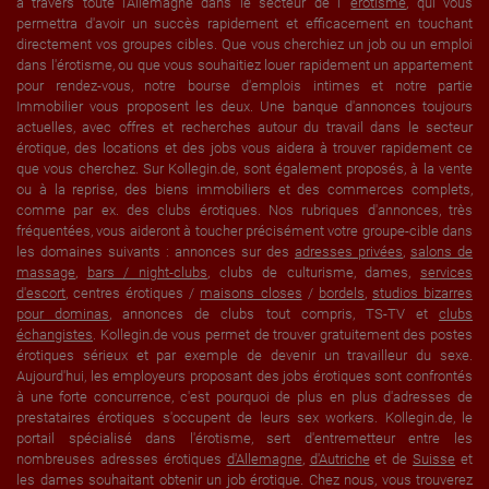
à travers toute l'Allemagne dans le secteur de l'
érotisme
, qui vous
permettra d'avoir un succès rapidement et efficacement en touchant
directement vos groupes cibles. Que vous cherchiez un job ou un emploi
dans l'érotisme, ou que vous souhaitiez louer rapidement un appartement
pour rendez-vous, notre bourse d'emplois intimes et notre partie
Immobilier vous proposent les deux. Une banque d'annonces toujours
actuelles, avec offres et recherches autour du travail dans le secteur
érotique, des locations et des jobs vous aidera à trouver rapidement ce
que vous cherchez. Sur Kollegin.de, sont également proposés, à la vente
ou à la reprise, des biens immobiliers et des commerces complets,
comme par ex. des clubs érotiques. Nos rubriques d'annonces, très
fréquentées, vous aideront à toucher précisément votre groupe-cible dans
les domaines suivants : annonces sur des
adresses privées
,
salons de
massage
,
bars / night-clubs
, clubs de culturisme, dames,
services
d'escort
, centres érotiques /
maisons closes
/
bordels
,
studios bizarres
pour dominas
, annonces de clubs tout compris, TS-TV et
clubs
échangistes
. Kollegin.de vous permet de trouver gratuitement des postes
érotiques sérieux et par exemple de devenir un travailleur du sexe.
Aujourd'hui, les employeurs proposant des jobs érotiques sont confrontés
à une forte concurrence, c'est pourquoi de plus en plus d'adresses de
prestataires érotiques s'occupent de leurs sex workers. Kollegin.de, le
portail spécialisé dans l'érotisme, sert d'entremetteur entre les
nombreuses adresses érotiques
d'Allemagne
,
d'Autriche
et de
Suisse
et
les dames souhaitant obtenir un job érotique. Chez nous, vous trouverez