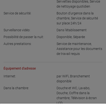
Serviettes disponibles
,
Service
de nettoyage quotidien
Service de sécurité:
Bouton d'urgence dans la
chambre
,
Service de sécurité
sur place 24h/24
Surveillance vidéo:
Dans l'établissement
Possibilité de passer la nuit:
Disponible
,
Séparée
Autres prestations:
Service de maintenance
,
Assistance pour les documents
de travail requis
Équipement d'adresse
Internet:
par WiFi
,
Branchement
disponible
Dans la chambre:
Douche et WC
,
Lavabo
,
Douche
,
Coffre dans la
chambre
,
Télévision à écran
LCD