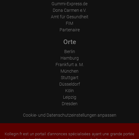
Gummi-Express.de
Dona Carmen e.V.
Amt für Gesundheit
FIM
Partenaire
Orte
Berlin
Hamburg
Frankfurt a. M.
München
Stuttgart
Düsseldorf
Köln
Leipzig
Dresden
Cookie- und Datenschutzeinstellungen anpassen
Kollegin.fr est un portail d'annonces spécialisées ayant une grande portée