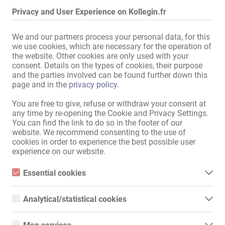
Dans l'établissement:
Fenêtre vitrine
,
Lave-linge
,
Privacy and User Experience on Kollegin.fr
Sèche-linge
,
Living avec télé
Cuisine:
Avec possibilité de s'asseoir et
We and our partners process your personal data, for this
de manger
,
Utilisation
we use cookies, which are necessary for the operation of
commune
the website. Other cookies are only used with your
consent. Details on the types of cookies, their purpose
Salle de bains:
Utilisation seule
and the parties involved can be found further down this
Emplacement:
Quartier rouge
,
Centre-ville
page and in the
privacy policy
.
Dans les parages:
Pharmacie
,
Salon de
You are free to give, refuse or withdraw your consent at
manucure
,
Centre de fitness
,
any time by re-opening the Cookie and Privacy Settings.
Coiffeur
,
Café
,
Restaurant
,
You can find the link to do so in the footer of our
Supermarché
,
Arrêt de tram
,
website. We recommend consenting to the use of
Métro / Tram
,
Kiosque
,
Clubs
cookies in order to experience the best possible user
experience on our website.
Afficher toutes les informations
Essential cookies
Essential cookies are all cookies necessary for the operation of
the website by enabling basic functions. The website cannot
Analytical/statistical cookies
function properly without these cookies.
Travaillez dans l'établissement le plus célèbre et le plus prestigieux 
Analytical or statistical cookies are cookies that are used to
du quartier rouge.

analyze website usage and create anonymized access statistics.