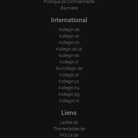
Politique de Confidentialité
conjuguent harmonieusement. Un lieu qui valorise le travail bien fait, 
Bannière
ouvre des perspectives et crée un environnement où réussite et 
bien-être vont de pair.

International
Kollegin.de
SEX-INN Karlsruhe

Kollegin.at
Brunnenstraße 6, 76131 Karlsruhe

Kollegin.ch
Téléphone : +49 721 374424

Kollegin.co.uk
Mobile : +49 163 1111616 (WhatsApp, Telegram, Viber, Signal)

Kollegin.es
Courriel : sex-inn@hotmail.com

Kollegin.it
Ru.kollegin.de
Kollegin.pl
SEX-INN Karlsruhe

Kollegin.cz
...

Kollegin.hu
Kollegin.bg
Kollegin.ro
Liens
Ladies.de
Themenladies.de
FKK24.de