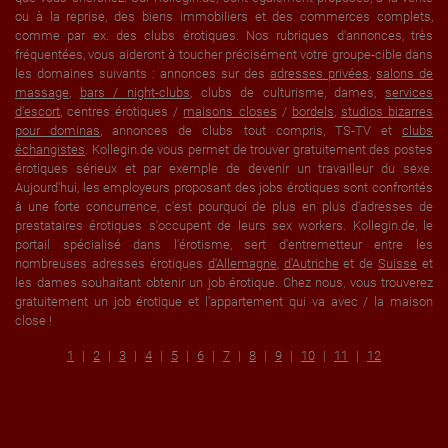
ou à la reprise, des biens immobiliers et des commerces complets,
comme par ex. des clubs érotiques. Nos rubriques d'annonces, très
fréquentées, vous aideront à toucher précisément votre groupe-cible dans
les domaines suivants : annonces sur des
adresses privées
,
salons de
massage
,
bars / night-clubs
, clubs de culturisme, dames,
services
d'escort
, centres érotiques /
maisons closes
/
bordels
,
studios bizarres
pour dominas
, annonces de clubs tout compris, TS-TV et
clubs
échangistes
. Kollegin.de vous permet de trouver gratuitement des postes
érotiques sérieux et par exemple de devenir un travailleur du sexe.
Aujourd'hui, les employeurs proposant des jobs érotiques sont confrontés
à une forte concurrence, c'est pourquoi de plus en plus d'adresses de
prestataires érotiques s'occupent de leurs sex workers. Kollegin.de, le
portail spécialisé dans l'érotisme, sert d'entremetteur entre les
nombreuses adresses érotiques
d'Allemagne
,
d'Autriche
et de
Suisse
et
les dames souhaitant obtenir un job érotique. Chez nous, vous trouverez
gratuitement un job érotique et l'appartement qui va avec / la maison
close !
1
2
3
4
5
6
7
8
9
10
11
12