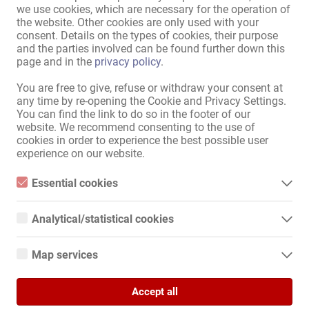
we use cookies, which are necessary for the operation of
Zone d'accueil
,
Bar
,
Restaurant
,
the website. Other cookies are only used with your
Cinéma érotique
,
Salle de
consent. Details on the types of cookies, their purpose
massage
,
Chambre à thème
,
and the parties involved can be found further down this
Chambre VIP
page and in the
privacy policy
.
Parkings pour dames:
Disponible
,
Propre
You are free to give, refuse or withdraw your consent at
Parkings pour clients:
Disponible
,
Propre
any time by re-opening the Cookie and Privacy Settings.
Stationnement:
Devant la maison
,
Gratuit
You can find the link to do so in the footer of our
website. We recommend consenting to the use of
Emplacement:
Zone d'activité commerciale
,
À
cookies in order to experience the best possible user
proximité de la gare
,
À une
experience on our website.
sortie d'autoroute
,
Près de la
frontière
Essential cookies
Dans les parages:
Arrêt de bus
,
Pharmacie
,
Essential cookies are all cookies necessary for the operation of
Banque
,
Poste
,
Centre
the website by enabling basic functions. The website cannot
Analytical/statistical cookies
function properly without these cookies.
commercial
,
Supermarché
,
Analytical or statistical cookies are cookies that are used to
Kiosque
,
Salon de manucure
,
analyze website usage and create anonymized access statistics.
Map services
Café
,
Station-service
They help website owners understand how visitors interact with
websites by collecting and reporting information anonymously.
Google Maps
Accept all
Afficher toutes les informations
When you use Google Maps on our website, information about
Google Analytics
your use of this site and your IP address may be transmitted to