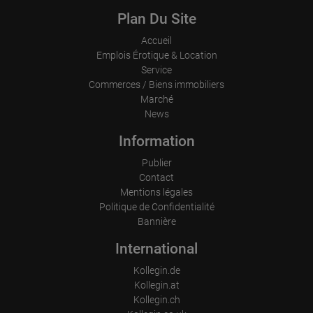
Ce que vous lisez vous intéresse ?

Plan Du Site
Alors contactez-nous !

Accueil
Emplois Érotique & Location
Nous attendons votre appel avec impatience.
Service
Commerces / Biens immobiliers
Marché
News
Information
Publier
Contact
Mentions légales
Politique de Confidentialité
Bannière
International
Kollegin.de
Kollegin.at
Kollegin.ch