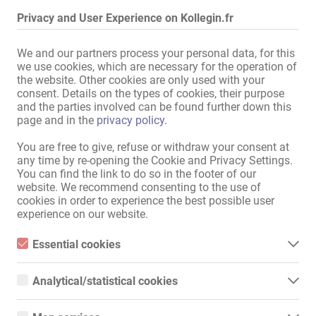
Équipement d'adresse
Privacy and User Experience on Kollegin.fr
Internet:
Branchement disponible
,
par
WiFi
We and our partners process your personal data, for this
Dans l'établissement:
Toilettes pour dames
,
Lave-
we use cookies, which are necessary for the operation of
linge
,
Sèche-linge
,
Living avec
the website. Other cookies are only used with your
télé
,
Armoires verrouillables
,
consent. Details on the types of cookies, their purpose
and the parties involved can be found further down this
Toilette visiteurs
page and in the
privacy policy
.
Cuisine:
Utilisation commune
You are free to give, refuse or withdraw your consent at
Salle de bains:
Utilisation commune
any time by re-opening the Cookie and Privacy Settings.
Zone clients:
Terrasse
,
Bar
You can find the link to do so in the footer of our
website. We recommend consenting to the use of
Parkings pour dames:
Disponible
,
Propre
,
Discret
cookies in order to experience the best possible user
Parkings pour clients:
Disponible
,
Discret
,
Propre
experience on our website.
Stationnement:
À proximité
,
Gratuit
Essential cookies
Emplacement:
Zone d'activité commerciale
,
À
Essential cookies are all cookies necessary for the operation of
proximité de la gare
the website by enabling basic functions. The website cannot
Analytical/statistical cookies
function properly without these cookies.
Dans les parages:
Arrêt de bus
,
Métro / Tram
,
Analytical or statistical cookies are cookies that are used to
Pharmacie
,
Banque
,
Poste
,
analyze website usage and create anonymized access statistics.
Supermarché
,
Kiosque
,