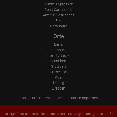
Gummi-Express.de
Dona Carmen e.V.
Amt für Gesundheit
FIM
Partenaire
Orte
Berlin
Hamburg
Frankfurt a. M.
München
Stuttgart
Düsseldorf
Köln
Leipzig
Dresden
Cookie- und Datenschutzeinstellungen anpassen
Kollegin.fr est un portail d'annonces spécialisées ayant une grande portée