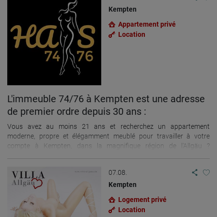
Kempten
Appartement privé
Location
L'immeuble 74/76 à Kempten est une adresse
de premier ordre depuis 30 ans :
Vous avez au moins 21 ans et recherchez un appartement
moderne, propre et élégamment meublé pour travailler à votre
compte à Kempten, dans la magnifique région de l'Allgäu ?
L'appartement n° 74/76 est idéal pour exercer votre activité en toute
tranquillité. Nous louons des appartements meublés de 2 pièces
07.08.
pour une femme seule ou des appartements de 3 à 4 pièces pour
deux amis. Le centre commercial Forum Allgäu, situé à proximité,
Kempten
offre d'excellentes possibilités de shopping. Un parking est
Logement privé
disponible (payant). Réservations via WhatsApp :
Location
+49 152 04049452 ...