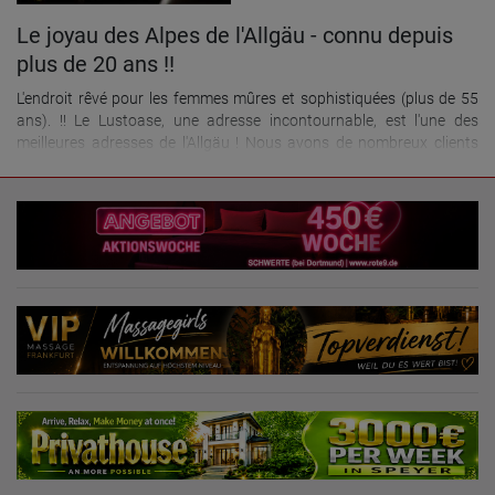
Le joyau des Alpes de l'Allgäu - connu depuis
plus de 20 ans !!
L'endroit rêvé pour les femmes mûres et sophistiquées (plus de 55
ans). !! Le Lustoase, une adresse incontournable, est l'une des
meilleures adresses de l'Allgäu ! Nous avons de nombreux clients
réguliers qui privilégient les femmes plus mûres. C'est pourquoi nous
sommes constamment à la recherche de nouvelles femmes
charmantes de plus de 55 ans, offrant un excellent potentiel de
rémunération. Bien entendu, les femmes plus jeunes, mais adultes
(21 ans et plus), sont également les bienvenues. Un travail
entièrement libre et indépendant ! TOUT avec protection ! Nous
proposons quatre appartements spacieux, chacun doté de deux
bureaux, d'une cuisine, d'une salle de bain et d'une télévision avec
accès internet. Nous sommes situés en centre-ville. Vous pouvez
réserver vos chambres aux coordonnées suivantes : >> Prendre
rendez-vous dès maintenant << Téléphone : +49 171-9913999 ou
WhatsApp Par e-mail : info@villa-allgaeu.de ... ou via notre
formulaire de réservation. Vous trouverez également des
informations sur notre site web.