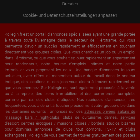
Dresden
Cookie- und Datenschutzeinstellungen anpassen
Kollegin.fr est un portail d'annonces spécialisées ayant une grande portée
à travers toute l'Allemagne dans le secteur de l'
érotisme
, qui vous
permettra d'avoir un succès rapidement et efficacement en touchant
directement vos groupes cibles. Que vous cherchiez un job ou un emploi
dans l'érotisme, ou que vous souhaitiez louer rapidement un appartement
pour rendez-vous, notre bourse d'emplois intimes et notre partie
Immobilier vous proposent les deux. Une banque d'annonces toujours
actuelles, avec offres et recherches autour du travail dans le secteur
érotique, des locations et des jobs vous aidera à trouver rapidement ce
que vous cherchez. Sur Kollegin.de, sont également proposés, à la vente
ou à la reprise, des biens immobiliers et des commerces complets,
comme par ex. des clubs érotiques. Nos rubriques d'annonces, très
fréquentées, vous aideront à toucher précisément votre groupe-cible dans
les domaines suivants : annonces sur des
adresses privées
,
salons de
massage
,
bars / night-clubs
, clubs de culturisme, dames,
services
d'escort
, centres érotiques /
maisons closes
/
bordels
,
studios bizarres
pour dominas
, annonces de clubs tout compris, TS-TV et
clubs
échangistes
. Kollegin.de vous permet de trouver gratuitement des postes