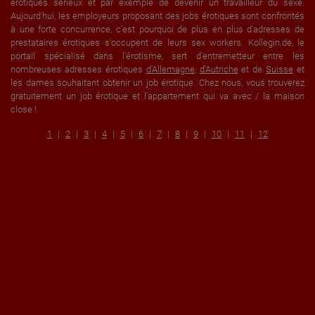
érotiques sérieux et par exemple de devenir un travailleur du sexe.
Aujourd'hui, les employeurs proposant des jobs érotiques sont confrontés
à une forte concurrence, c'est pourquoi de plus en plus d'adresses de
prestataires érotiques s'occupent de leurs sex workers. Kollegin.de, le
portail spécialisé dans l'érotisme, sert d'entremetteur entre les
nombreuses adresses érotiques
d'Allemagne
,
d'Autriche
et de
Suisse
et
les dames souhaitant obtenir un job érotique. Chez nous, vous trouverez
gratuitement un job érotique et l'appartement qui va avec / la maison
close !
1
2
3
4
5
6
7
8
9
10
11
12