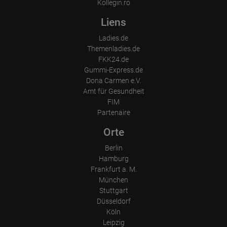
European Union & USA
Kollegin.ro
Liens
Ladies.de
Themenladies.de
FKK24.de
Gummi-Express.de
Dona Carmen e.V.
Amt für Gesundheit
FIM
Partenaire
Orte
Berlin
Hamburg
Frankfurt a. M.
München
Stuttgart
Düsseldorf
Köln
Leipzig