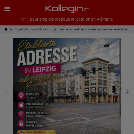
N° 1 pour emplois érotique et location en Alémane
Emplois Érotique & Location
Lieu de tantra et de curiosités insolites bien établi à Leipzig (vieille ville) à reprendre