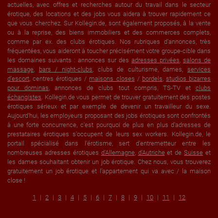
actuelles, avec offres et recherches autour du travail dans le secteur
érotique, des locations et des jobs vous aidera à trouver rapidement ce
que vous cherchez. Sur Kollegin.de, sont également proposés, à la vente
ou à la reprise, des biens immobiliers et des commerces complets,
comme par ex. des clubs érotiques. Nos rubriques d'annonces, très
fréquentées, vous aideront à toucher précisément votre groupe-cible dans
les domaines suivants : annonces sur des
adresses privées
,
salons de
massage
,
bars / night-clubs
, clubs de culturisme, dames,
services
d'escort
, centres érotiques /
maisons closes
/
bordels
,
studios bizarres
pour dominas
, annonces de clubs tout compris, TS-TV et
clubs
échangistes
. Kollegin.de vous permet de trouver gratuitement des postes
érotiques sérieux et par exemple de devenir un travailleur du sexe.
Aujourd'hui, les employeurs proposant des jobs érotiques sont confrontés
à une forte concurrence, c'est pourquoi de plus en plus d'adresses de
prestataires érotiques s'occupent de leurs sex workers. Kollegin.de, le
portail spécialisé dans l'érotisme, sert d'entremetteur entre les
nombreuses adresses érotiques
d'Allemagne
,
d'Autriche
et de
Suisse
et
les dames souhaitant obtenir un job érotique. Chez nous, vous trouverez
gratuitement un job érotique et l'appartement qui va avec / la maison
close !
1
2
3
4
5
6
7
8
9
10
11
12