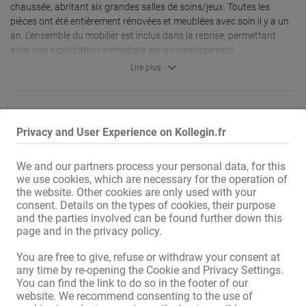
chaussée, abritant six grandes salles de soins/jeux. Toutes les 
pièces ont été entièrement rénovées et meublées avec soin il y a un 
an. L'ensemble du mobilier est inclus dans la reprise, permettant 
ainsi une exploitation immédiate sans investissement 
supplémentaire.

Lire plus
Vos avantages en un coup d'œil :

Recommander à votre collègue !
✔ Adresse commerciale officielle

Privacy and User Experience on Kollegin.fr
✔ Emplacement privilégié dans la vieille ville de Leipzig

✔ Deux appartements au rez-de-chaussée avec six pièces 
spacieuses

We and our partners process your personal data, for this
we use cookies, which are necessary for the operation of
✔ Mobilier haut de gamme et complet

CONSEIL DE LA VILLE
the website. Other cookies are only used with your
✔ Rénovation complète il y a un an

consent. Details on the types of cookies, their purpose
and the parties involved can be found further down this
✔ Établissement établi avec une clientèle et une réputation établies

page and in the
privacy policy
.
✔ Reprise immédiate possible

You are free to give, refuse or withdraw your consent at
Cette cession est uniquement due à mon déménagement.

any time by re-opening the Cookie and Privacy Settings.
You can find the link to do so in the footer of our
Je recherche une personne de confiance et digne de confiance pour 
website. We recommend consenting to the use of