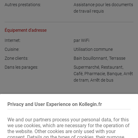
Autres prestations:
Assistance pour les documents
de travail requis
Équipement d'adresse
Internet:
par WiFi
Cuisine:
Utilisation commune
Zone clients:
Bain bouillonnant
,
Terrasse
Dans les parages:
Supermarché
,
Restaurant
,
Café
,
Pharmacie
,
Banque
,
Arrêt
de tram
,
Arrêt de bus
Afficher toutes les informations
Privacy and User Experience on Kollegin.fr
L'été est là !!! Été à Bâle 2026... SOLEIL ☀️☀️☀️☀️☀️ et ARGENT

We and our partners process your personal data, for this
we use cookies, which are necessary for the operation of
the website. Other cookies are only used with your
Pas besoin de partir en vacances, vivez et travaillez chez 
consent. Details on the types of cookies, their purpose
Tempelgirls Basel.
