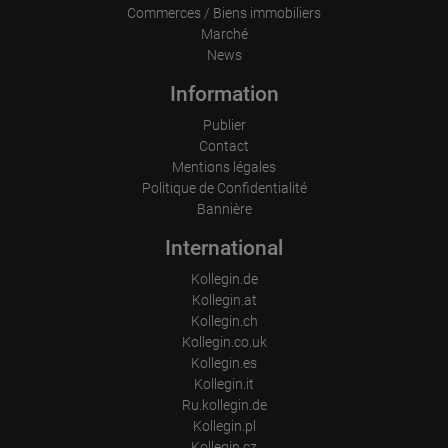
Resolution of the computer
Commerces / Biens immobiliers
Visitor source (Facebook, search engine, or referring website)
Marché
Which files were downloaded?
News
Which videos were watched?
Were any advertising banners clicked?
Where did the visitor go? Did he click on other pages of the
Information
portal or did he leave it completely?
How long did the visitor stay?
Publier
Contact
Place of processing:
Mentions légales
European Union & USA
Politique de Confidentialité
Bannière
International
Kollegin.de
Kollegin.at
Kollegin.ch
Kollegin.co.uk
Kollegin.es
Kollegin.it
Ru.kollegin.de
Kollegin.pl
Kollegin.cz