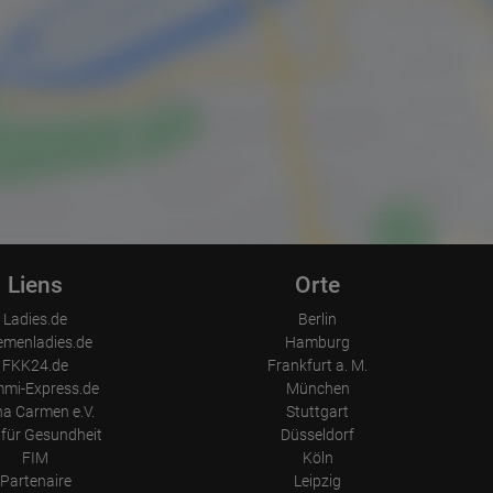
Liens
Orte
Ladies.de
Berlin
emenladies.de
Hamburg
FKK24.de
Frankfurt a. M.
mi-Express.de
München
a Carmen e.V.
Stuttgart
für Gesundheit
Düsseldorf
FIM
Köln
Partenaire
Leipzig