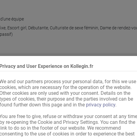
 d'une équipe
ixe
,
Escort girl
,
Débutante
,
Culturiste de sexe féminin
,
Dame de rendez-vo
/passif)
Privacy and User Experience on Kollegin.fr
 de bains
,
Salle de bains pour invités
,
WC pour invités
,
Jardin
,
Terrasse
We and our partners process your personal data, for this we use
cookies, which are necessary for the operation of the website.
Other cookies are only used with your consent. Details on the
types of cookies, their purpose and the parties involved can be
llemagne
,
Pays UE
,
international, avec papiers
found further down this page and in the
privacy policy
.
You are free to give, refuse or withdraw your consent at any tim
 allemand
,
Anglais
by re-opening the Cookie and Privacy Settings. You can find the
link to do so in the footer of our website. We recommend
consenting to the use of cookies in order to experience the best