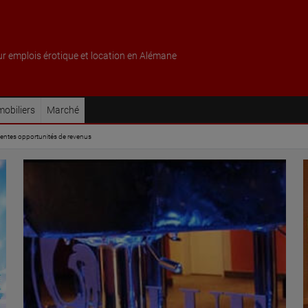
ur emplois érotique et location en Alémane
obiliers
Marché
lentes opportunités de revenus