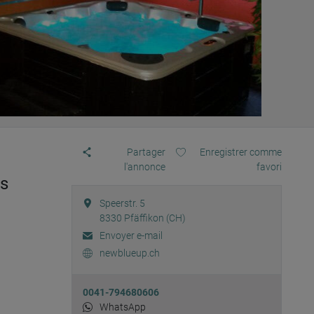
Partager
Enregistrer comme
l'annonce
favori
us
Speerstr. 5
8330
Pfäffikon (CH)
Envoyer e-mail
newblueup.ch
0041-794680606
WhatsApp