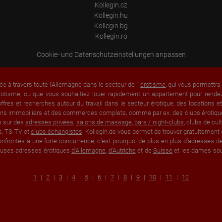
Kollegin.cz
Kollegin.hu
Kollegin.bg
Kollegin.ro
Cookie- und Datenschutzeinstellungen anpassen
ée à travers toute l'Allemagne dans le secteur de l'
érotisme
, qui vous permettr
rotisme, ou que vous souhaitiez louer rapidement un appartement pour rendez-
fres et recherches autour du travail dans le secteur érotique, des locations 
 biens immobiliers et des commerces complets, comme par ex. des clubs érotique
s sur des
adresses privées
,
salons de massage
,
bars / night-clubs
, clubs de cu
s, TS-TV et
clubs échangistes
. Kollegin.de vous permet de trouver gratuitement 
nfrontés à une forte concurrence, c'est pourquoi de plus en plus d'adresses de 
breuses adresses érotiques
d'Allemagne
,
d'Autriche
et de
Suisse
et les dames souh
1
2
3
4
5
6
7
8
9
10
11
12