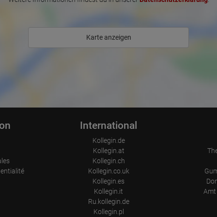
Karte anzeigen
ion
International
Kollegin.de
Kollegin.at
Th
ales
Kollegin.ch
entialité
Kollegin.co.uk
Gum
Kollegin.es
Don
Kollegin.it
Amt 
Ru.kollegin.de
Kollegin.pl