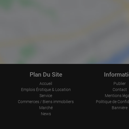
Plan Du Site
Informat
Accueil
Publier
Emplois Érotique & Location
Contact
Service
Mentions lég
Commerces / Biens immobiliers
Politique de Confid
Marché
Bannière
News