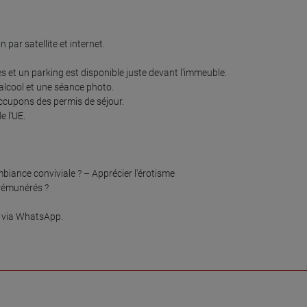
ar satellite et internet.

et un parking est disponible juste devant l'immeuble.

alcool et une séance photo.

occupons des permis de séjour.

 l'UE.

mbiance conviviale ? – Apprécier l'érotisme

rémunérés ?

 via WhatsApp.
