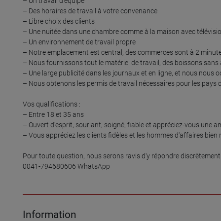
– Un travail d'équipe

– Des horaires de travail à votre convenance

– Libre choix des clients

– Une nuitée dans une chambre comme à la maison avec télévision p
– Un environnement de travail propre

– Notre emplacement est central, des commerces sont à 2 minutes 
– Nous fournissons tout le matériel de travail, des boissons sans 
– Une large publicité dans les journaux et en ligne, et nous nous 
– Nous obtenons les permis de travail nécessaires pour les pays de
Vos qualifications :

– Entre 18 et 35 ans

– Ouvert d'esprit, souriant, soigné, fiable et appréciez-vous une a
– Vous appréciez les clients fidèles et les hommes d'affaires bien 
Pour toute question, nous serons ravis d'y répondre discrètement
0041-794680606 WhatsApp

Information