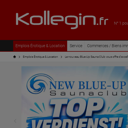
N° 1 po
Emplois Érotique & Location
Service
Commerces / Biens imm
Emplois Érotique & Location
Le nouveau Blue-Up Sauna Club vous offre d'excel