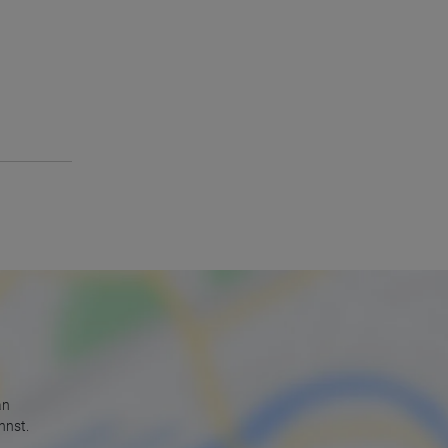
an
nnst.