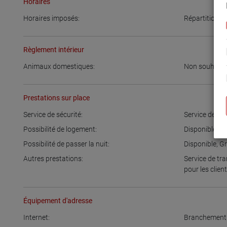
Horaires
Horaires imposés:
Répartition f
Règlement intérieur
Animaux domestiques:
Non souhaité
Prestations sur place
Service de sécurité:
Service de séc
Possibilité de logement:
Disponible
Possibilité de passer la nuit:
Disponible
,
Gr
Autres prestations:
Service de tra
pour les clien
Équipement d'adresse
Internet:
Branchement 