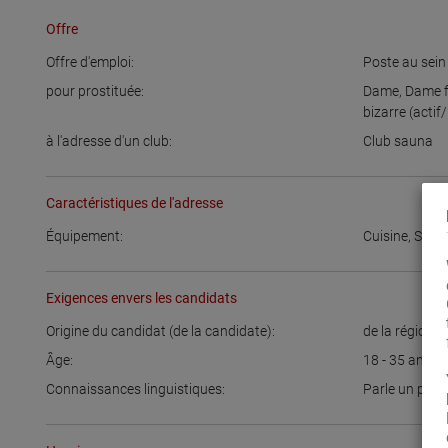
Offre
Offre d'emploi:
Poste au sein
pour prostituée:
Dame
,
Dame f
bizarre (actif
à l'adresse d'un club:
Club sauna
Caractéristiques de l'adresse
Équipement:
Cuisine
,
Salle
Exigences envers les candidats
Origine du candidat (de la candidate):
de la région
,
A
Âge:
18 - 35
ans
Connaissances linguistiques:
Parle un peu