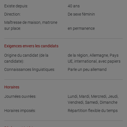
Existe depuis:
40
ans
Direction:
De sexe féminin
Maîtresse de maison, matrone
sur place:
en permanence
Exigences envers les candidats
Origine du candidat (de la
de la région
,
Allemagne
,
Pays
candidate):
UE
,
international, avec papiers
Connaissances linguistiques:
Parle un peu allemand
Horaires
Journées ouvrées:
Lundi
,
Mardi
,
Mercredi
,
Jeudi
,
Vendredi
,
Samedi
,
Dimanche
Horaires imposés:
Répartition flexible du temps