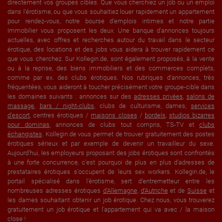
directement vos groupes cibles. Que vous cherchiez un job ou un emploi
dans l'érotisme, ou que vous souhaitiez louer rapidement un appartement
pour rendez-vous, notre bourse d'emplois intimes et notre partie
Immobilier vous proposent les deux. Une banque d'annonces toujours
actuelles, avec offres et recherches autour du travail dans le secteur
érotique, des locations et des jobs vous aidera à trouver rapidement ce
que vous cherchez. Sur Kollegin.de, sont également proposés, à la vente
ou à la reprise, des biens immobiliers et des commerces complets,
comme par ex. des clubs érotiques. Nos rubriques d'annonces, très
fréquentées, vous aideront à toucher précisément votre groupe-cible dans
les domaines suivants : annonces sur des
adresses privées
,
salons de
massage
,
bars / night-clubs
, clubs de culturisme, dames,
services
d'escort
, centres érotiques /
maisons closes
/
bordels
,
studios bizarres
pour dominas
, annonces de clubs tout compris, TS-TV et
clubs
échangistes
. Kollegin.de vous permet de trouver gratuitement des postes
érotiques sérieux et par exemple de devenir un travailleur du sexe.
Aujourd'hui, les employeurs proposant des jobs érotiques sont confrontés
à une forte concurrence, c'est pourquoi de plus en plus d'adresses de
prestataires érotiques s'occupent de leurs sex workers. Kollegin.de, le
portail spécialisé dans l'érotisme, sert d'entremetteur entre les
nombreuses adresses érotiques
d'Allemagne
,
d'Autriche
et de
Suisse
et
les dames souhaitant obtenir un job érotique. Chez nous, vous trouverez
gratuitement un job érotique et l'appartement qui va avec / la maison
close !