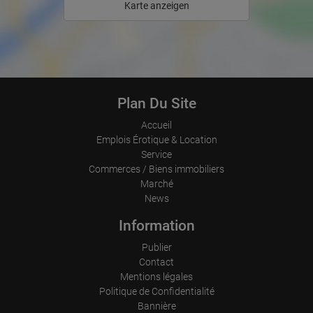
Karte anzeigen
How long did the visitor stay?
La maîtrise de l'allemand est un atout !

Place of processing:
European Union & USA
Candidature :

Merci de nous envoyer une brève présentation, un portfolio et une 
photo récente par e-mail ou WhatsApp.

Plan Du Site
Nous avons hâte de vous lire !

Accueil
Emplois Érotique & Location
+49 151 64394150

Service
Commerces / Biens immobiliers
```
Marché
News
Information
Publier
Contact
Mentions légales
Politique de Confidentialité
Bannière