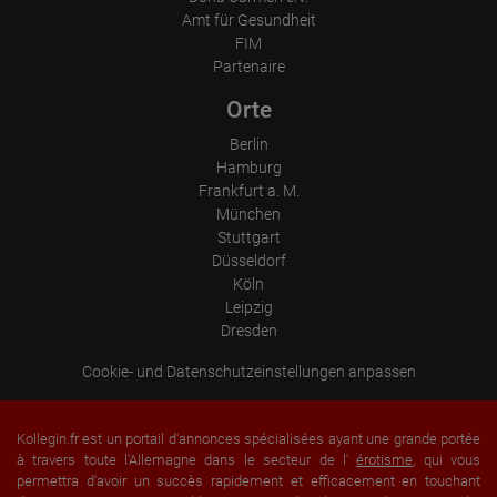
Amt für Gesundheit
FIM
Partenaire
Orte
Berlin
Hamburg
Frankfurt a. M.
München
Stuttgart
Düsseldorf
Köln
Leipzig
Dresden
Cookie- und Datenschutzeinstellungen anpassen
Kollegin.fr est un portail d'annonces spécialisées ayant une grande portée
à travers toute l'Allemagne dans le secteur de l'
érotisme
, qui vous
permettra d'avoir un succès rapidement et efficacement en touchant