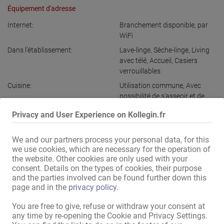
Équipement d'adresse
Internet:
Branchement disponible
,
par
WiFi
Dans l'établissement:
Lave-linge
,
Sèche-linge
,
Living
avec télé
,
Accueil
,
Casiers
verrouillables
Cuisine:
Utilisation commune
,
Avec
possibilité de s'asseoir et de
manger
Privacy and User Experience on Kollegin.fr
Salle de bains:
Utilisation commune
Emplacement:
Zone industrielle
,
À proximité
We and our partners process your personal data, for this
du parc des expositions
,
À
we use cookies, which are necessary for the operation of
proximité de la gare
,
À
the website. Other cookies are only used with your
proximité de l'aéroport
,
Zone
consent. Details on the types of cookies, their purpose
and the parties involved can be found further down this
d'activité commerciale
page and in the
privacy policy
.
Dans les parages:
Arrêt de tram
,
Arrêt de bus
,
Pharmacie
,
Centre commercial
,
You are free to give, refuse or withdraw your consent at
Poste
,
Supermarché
,
Coiffeur
,
any time by re-opening the Cookie and Privacy Settings.
Salon de manucure
,
Solarium
,