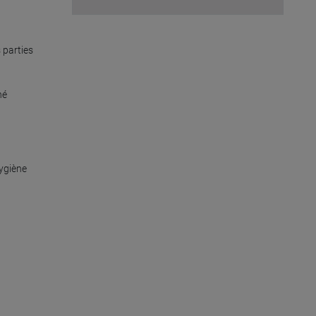
parties 
é 
ygiène 