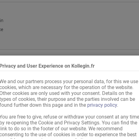
in
ce
Privacy and User Experience on Kollegin.fr
llemagne
,
Pays UE
,
international, avec papiers
 allemand
We and our partners process your personal data, for this we use
cookies, which are necessary for the operation of the website.
Other cookies are only used with your consent. Details on the
types of cookies, their purpose and the parties involved can be
found further down this page and in the
privacy policy
.
Mercredi
,
Jeudi
,
Vendredi
,
Samedi
,
Dimanche
lexible du temps
You are free to give, refuse or withdraw your consent at any tim
by re-opening the Cookie and Privacy Settings. You can find the
link to do so in the footer of our website. We recommend
consenting to the use of cookies in order to experience the best