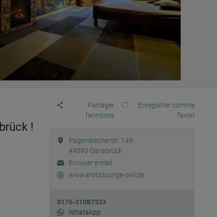
Partager
Enregistrer comme
l'annonce
favori
brück !
Pagenstecherstr. 149
49090
Osnabrück
Envoyer e-mail
www.eroticlounge-owl.de
0176-31087333
WhatsApp