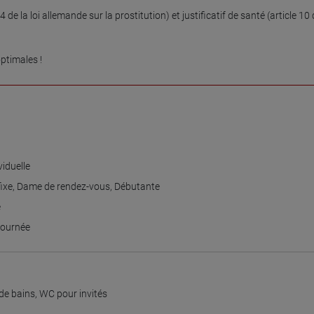
 de la loi allemande sur la prostitution) et justificatif de santé (article 10 de
ptimales !
iduelle
ixe
,
Dame de rendez-vous
,
Débutante
e
 journée
 de bains
,
WC pour invités