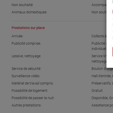
Non souhaité:
Accompagnem
Animaux domestiques:
Non souhaité
Prestations sur place
Arrivée:
Collecte à la 
Publicité comprise:
Publicité inte
individuelle
,
A
Lessive, nettoyage:
Service linge d
nettoyage qu
Service de sécurité:
Bouton d'urg
Surveillance vidéo:
Hall d'entrée
,
Matériel de travail compris:
Préservatifs
,
Possibilité de logement:
Gratuit
Possibilité de passer la nuit:
Disponible
,
Gr
Autres prestations:
Assistance po