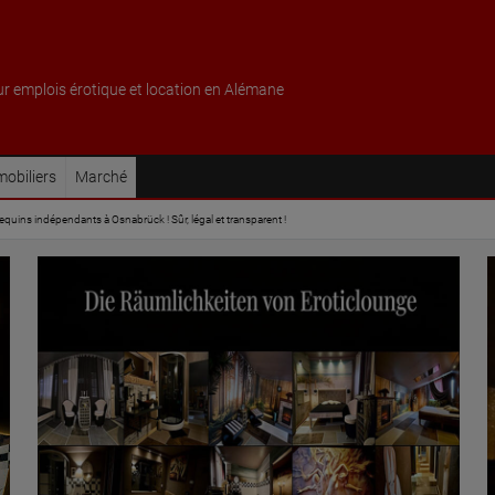
ur emplois érotique et location en Alémane
obiliers
Marché
quins indépendants à Osnabrück ! Sûr, légal et transparent !