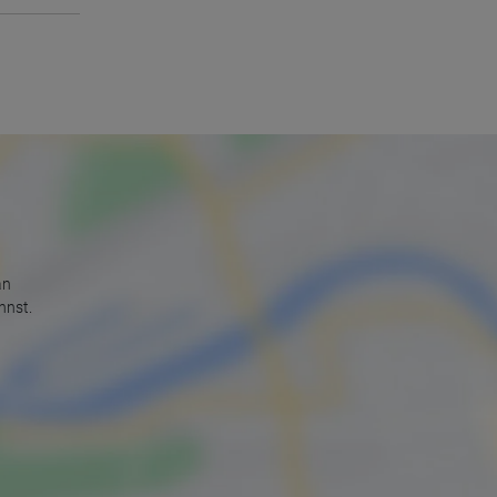
an
nnst.