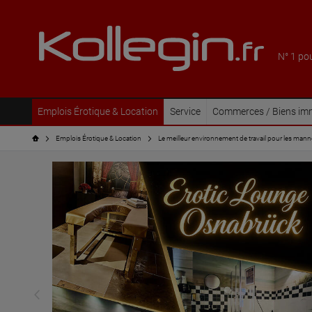
N° 1 po
Emplois Érotique & Location
Service
Commerces / Biens imm
Emplois Érotique & Location
Le meilleur environnement de travail pour les manne