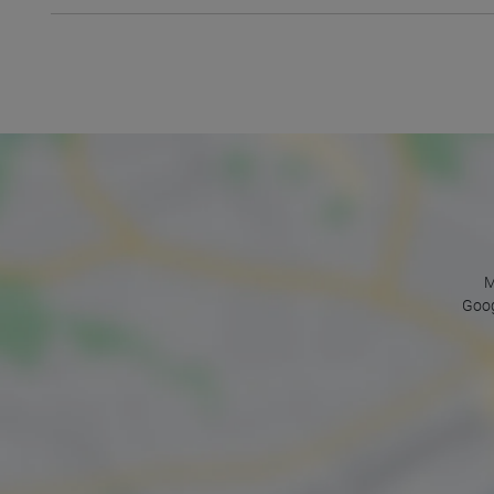
M
Goog