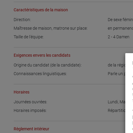
Caractéristiques de la maison
Direction:
De sexe fémin
Maîtresse de maison, matrone sur place:
en permanen
Taille de l'équipe:
2 - 4
Damen
Exigences envers les candidats
Origine du candidat (de la candidate):
de la région
,
A
Connaissances linguistiques:
Parle un peu
Horaires
Journées ouvrées:
Lundi
,
Mardi
,
Horaires imposés:
Répartition f
Règlement intérieur