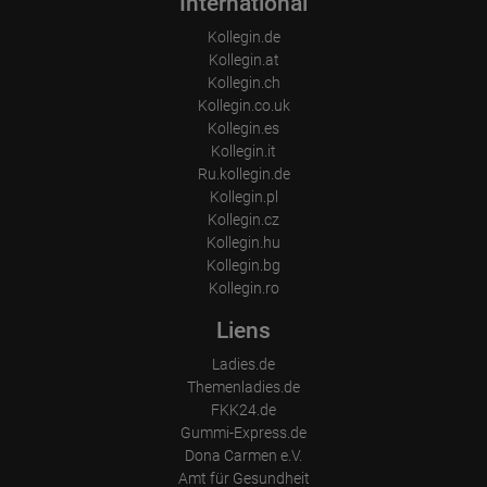
International
Place of processing:
Kollegin.de
European Union & USA
Kollegin.at
Kollegin.ch
Kollegin.co.uk
Kollegin.es
Kollegin.it
Ru.kollegin.de
Kollegin.pl
Kollegin.cz
Kollegin.hu
Kollegin.bg
Kollegin.ro
Liens
Ladies.de
Themenladies.de
FKK24.de
Gummi-Express.de
Dona Carmen e.V.
Amt für Gesundheit