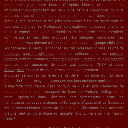
pour rendez-vous, notre bourse d'emplois intimes et notre partie
Immobilier vous proposent les deux. Une banque d'annonces toujours
actuelles, avec offres et recherches autour du travail dans le secteur
érotique, des locations et des jobs vous aidera à trouver rapidement ce
que vous cherchez. Sur Kollegin.de, sont également proposés, à la vente
ou à la reprise, des biens immobiliers et des commerces complets,
comme par ex. des clubs érotiques. Nos rubriques d'annonces, très
fréquentées, vous aideront à toucher précisément votre groupe-cible dans
les domaines suivants : annonces sur des
adresses privées
,
salons de
massage
,
bars / night-clubs
, clubs de culturisme, dames,
services
d'escort
, centres érotiques /
maisons closes
/
bordels
,
studios bizarres
pour dominas
, annonces de clubs tout compris, TS-TV et
clubs
échangistes
. Kollegin.de vous permet de trouver gratuitement des postes
érotiques sérieux et par exemple de devenir un travailleur du sexe.
Aujourd'hui, les employeurs proposant des jobs érotiques sont confrontés
à une forte concurrence, c'est pourquoi de plus en plus d'adresses de
prestataires érotiques s'occupent de leurs sex workers. Kollegin.de, le
portail spécialisé dans l'érotisme, sert d'entremetteur entre les
nombreuses adresses érotiques
d'Allemagne
,
d'Autriche
et de
Suisse
et
les dames souhaitant obtenir un job érotique. Chez nous, vous trouverez
gratuitement un job érotique et l'appartement qui va avec / la maison
close !