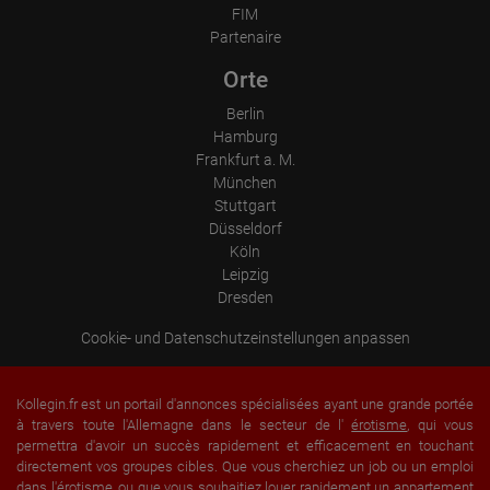
FIM
Partenaire
Orte
Berlin
Hamburg
Frankfurt a. M.
München
Stuttgart
Düsseldorf
Köln
Leipzig
Dresden
Cookie- und Datenschutzeinstellungen anpassen
Kollegin.fr est un portail d'annonces spécialisées ayant une grande portée
à travers toute l'Allemagne dans le secteur de l'
érotisme
, qui vous
permettra d'avoir un succès rapidement et efficacement en touchant
directement vos groupes cibles. Que vous cherchiez un job ou un emploi
dans l'érotisme, ou que vous souhaitiez louer rapidement un appartement