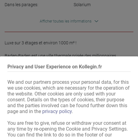
Dans les parages:
Solarium
Afficher toutes les informations
Luxe sur 3 étages et environ 1000 m² !

Baden-Baden est une ville thermale prisée des millionnaires. 
Travaillez dans un environnement où le pouvoir d'achat est encore 
Privacy and User Experience on Kollegin.fr
présent et où l'on aime dépenser. Situés à la frontière française, 
nous accueillons de nombreux clients français.

We and our partners process your personal data, for this
we use cookies, which are necessary for the operation of
Nous offrons aux femmes ouvertes d'esprit et séduisantes, âgées 
the website. Other cookies are only used with your
de 18 à 35 ans, un cadre de travail attrayant. Vous êtes positive et 
consent. Details on the types of cookies, their purpose
appréciez les plaisirs charnels ? Alors vous êtes au bon endroit !

and the parties involved can be found further down this
page and in the
privacy policy
.
Nous vous proposons un cadre haut de gamme et raffiné, dans une 
ambiance chaleureuse. Un solarium et un distributeur automatique 
You are free to give, refuse or withdraw your consent at
de cigarettes sont à votre disposition. Une esthéticienne et une 
any time by re-opening the Cookie and Privacy Settings.
prothésiste ongulaire sont présentes une fois par semaine.

You can find the link to do so in the footer of our
Lire plus