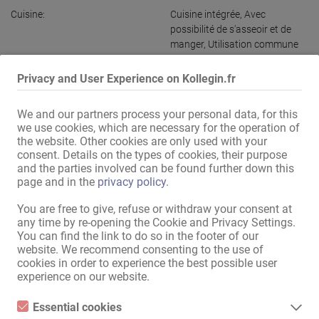
Cuisine:
Cuisine intégrée
,
Avec
possibilité de s'asseoir et de
manger
,
Utilisation commune
Salle de bains:
Douche
,
Baignoire
,
Utilisation
Privacy and User Experience on Kollegin.fr
commune
Dans les parages:
Supermarché
,
Arrêt de bus
,
We and our partners process your personal data, for this
Centre commercial
we use cookies, which are necessary for the operation of
the website. Other cookies are only used with your
consent. Details on the types of cookies, their purpose
Afficher toutes les informations
and the parties involved can be found further down this
page and in the
privacy policy
.
Rien de mieux que de travailler comme escort girl !

You are free to give, refuse or withdraw your consent at
any time by re-opening the Cookie and Privacy Settings.
Bonjour mesdames (18+)

You can find the link to do so in the footer of our
website. We recommend consenting to the use of
cookies in order to experience the best possible user
Service d'escortes haut de gamme, rendez-vous clients, prestations 
experience on our website.
privées et en appartement

Essential cookies
FRANCFORT-SUR-LE-MAIN, WIESBADEN, MAINZ
