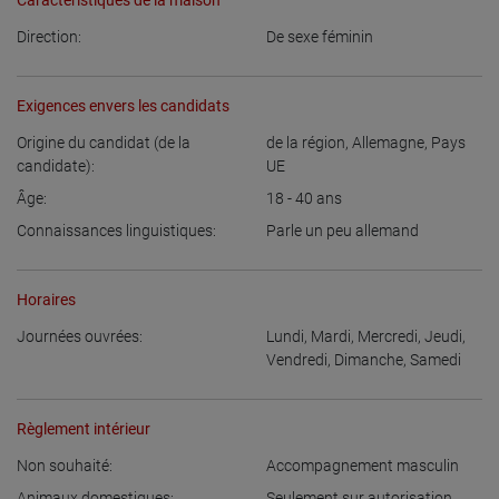
Caractéristiques de la maison
Direction:
De sexe féminin
Exigences envers les candidats
Origine du candidat (de la
de la région
,
Allemagne
,
Pays
candidate):
UE
Âge:
18 - 40
ans
Connaissances linguistiques:
Parle un peu allemand
Horaires
Journées ouvrées:
Lundi
,
Mardi
,
Mercredi
,
Jeudi
,
Vendredi
,
Dimanche
,
Samedi
Règlement intérieur
Non souhaité:
Accompagnement masculin
Animaux domestiques:
Seulement sur autorisation