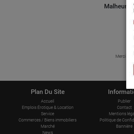
Malheureus
Merci pou
Plan Du Site
Informat
Accueil
Publier
Emplois Érotique & Location
Contact
Service
Mentions lég
Commerces / Biens immobiliers
Politique de Confid
Marché
Bannière
News