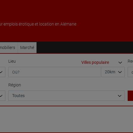
ur emplois érotique et location en Alémane
obiliers
Marché
Lieu
Re
Région