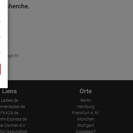
 recherche.
llegin.fr!
Liens
Orte
Ladies.de
Berlin
emenladies.de
Hamburg
FKK24.de
Frankfurt a. M.
mi-Express.de
München
a Carmen e.V.
Stuttgart
für Gesundheit
Düsseldorf