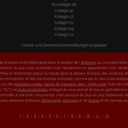
process, pseudonymous user profiles can be created from the processed
Ru.kollegin.de
data. Google may also transfer this information to third parties where
required to do so by law, or where such third parties process the
Kollegin.pl
information on Google's behalf. The IP address of users is shortened by
Kollegin.cz
Google within member states of the European Union or in other
Kollegin.hu
contracting states to the Agreement on the European Economic Area,
this means that all data is collected anonymously. Only in exceptional
Kollegin.bg
cases will the full IP address be transmitted to a Google server in the USA
Kollegin.ro
and shortened there. The IP address transmitted by the user's browser is
not merged with other data from Google.
Cookie- und Datenschutzeinstellungen anpassen
Information collected on visitor behavior is as follows:
Origin (country and city)
Language
ée à travers toute l'Allemagne dans le secteur de l'
érotisme
, qui vous permettr
Operating system
rotisme, ou que vous souhaitiez louer rapidement un appartement pour rendez-
Device (PC, tablet PC or smartphone)
fres et recherches autour du travail dans le secteur érotique, des locations 
Browser and any add-ons used
Resolution of the computer
 biens immobiliers et des commerces complets, comme par ex. des clubs érotique
Visitor source (Facebook, search engine, or referring website)
s sur des
adresses privées
,
salons de massage
,
bars / night-clubs
, clubs de cu
Which files were downloaded?
s, TS-TV et
clubs échangistes
. Kollegin.de vous permet de trouver gratuitement 
Which videos were watched?
nfrontés à une forte concurrence, c'est pourquoi de plus en plus d'adresses de 
Were any advertising banners clicked?
breuses adresses érotiques
d'Allemagne
,
d'Autriche
et de
Suisse
et les dames souh
Where did the visitor go? Did he click on other pages of the portal or
did he leave it completely?
How long did the visitor stay?
1
2
3
4
5
6
7
8
9
10
11
12
Place of processing:
European Union & USA